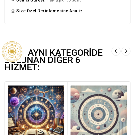
🌟
Seans Süresi:
Yaklaşık 1.5 saat
🔮
Size Özel Derinlemesine Analiz
AYNI KATEGORIDE
BULUNAN DIĞER 6
HIZMET: