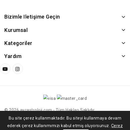
Bizimle Iletişime Geçin
Kurumsal
Kategoriler
Yardım
© 2026 aycastroloji.com - Tüm Hakları Saklıdır.
ASEKOD Yazılım
Bu site çerez kullanmaktadır. Bu siteyi kullanmaya devam
ederek çerez kullanımımızı kabul etmiş oluyorsunuz.
Çerez